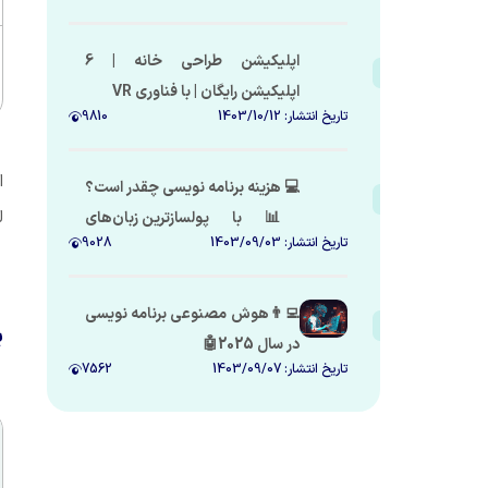
اپلیکیشن طراحی خانه | 6
اپلیکیشن رایگان | با فناوری VR
تاریخ انتشار:
1403/10/12
9810
ا
💻 هزینه برنامه نویسی چقدر است؟
ل
📊 با پولسازترین زبان‌های
تاریخ انتشار:
1403/09/03
9028
برنامه‌نویسی شروع کن 🚀📈
👨‍💻هوش مصنوعی برنامه نویسی
ب
در سال 2025🤖
تاریخ انتشار:
1403/09/07
7562