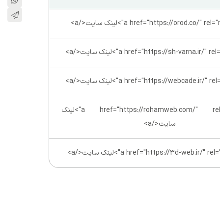
<a href="https://rohamweb.com/" rel="nofollow">لینک
سایت</a>