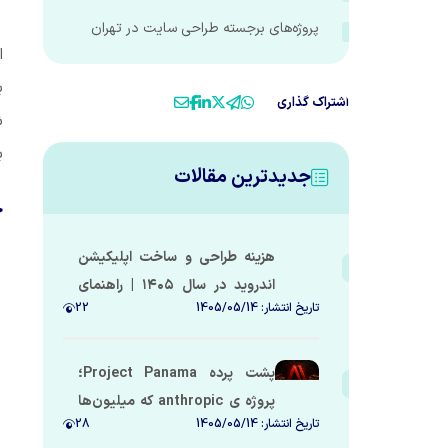
پروژه‌های برجسته طراحی سایت در تهران
ا
ب
اشتراک گذاری
ش
ب
جدیدترین مقالات
خ
هزینه طراحی و ساخت اپلیکیشن
اندروید در سال ۱۴۰۵ | راهنمای
تاریخ انتشار:
1405/05/14
22
کامل و شفاف
پشت پرده Project Panama؛
پروژه‌ ی anthropic که میلیون‌ها
تاریخ انتشار:
1405/05/14
28
کتاب را به غذای هوش مصنوعی