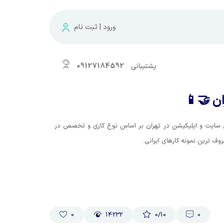
ورود | ثبت نام
پشتیبانی
09127184592
ن 🤝📱
سایت و اپلیکیشن در تهران بر اساس نوع کاری و تخصص در
0
14232
0
/10
0