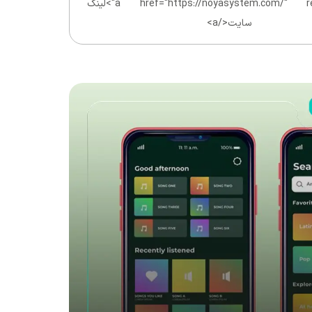
<a href="https://noyasystem.com/" rel="nofollow">لینک
سایت</a>