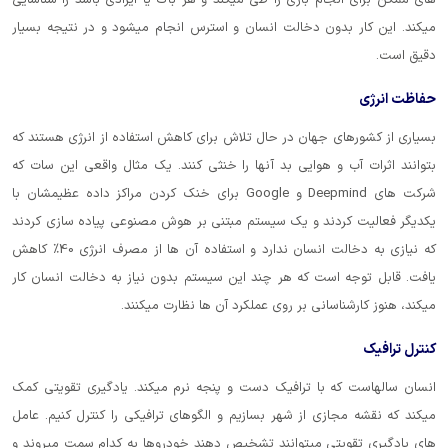
های ممکن برای انجام بازی را طی میکند و هر باگ یا ایرادی باشد را شناسایی
میکند. این کار بدون دخالت انسان و استرس انجام میشود و در نتیجه بسیار
دقیق است.
حفاظت انرژی
بسیاری از کشورهای جهان در حال تلاش برای کاهش استفاده از انرژی هستند که
بتوانند اثرات آب و هوایی بد آنها را خنثی کنند. یک مثال واقعی این سات که
شرکت های Deepmind و Google برای خنک کردن مراکز داده عظیمشان با
یکدیگر فعالیت کردند و یک سیستم مبتنی بر هوش مصنوعی پیاده سازی کردند
که نیازی به دخالت انسان ندارد و استفاده آن ها از مصرف انرژی 40% کاهش
یافت. قابل توجه است که هر چند این سیستم بدون نیاز به دخالت انسان کار
میکند، هنوز کارشناسانی بر روی عملکرد آن ها نظارت میکنند.
کنترل ترافیک
انسان سالهاست که با ترافیک دست و پنجه نرم میکند. یادگیری تقویتی کمک
میکند که نقشه مجازی از شهر بسازیم و الگوهای ترافیکی را کنترل کنیم. عامل
های یادگیری تقویتی میتوانند تشخیص دهند خودروها به کدام سمت میروند و