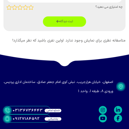
چه امتیازی می دهید؟
ثبت دیدگاه
متاسفانه نظری برای نمایش وجود ندارد. اولین نفری باشید که نظر میگذارد!
اصفهان، خیابان هزارجریب، نبش کوی امام جعفر صادق، ساختمان اداری پردیس،
ورودی 8، طبقه 1، واحد 1
03136736443
شماره تماس
09127184592
پشتیبانی