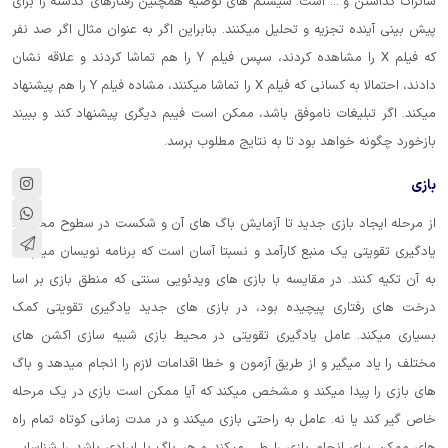
شاتراک گذاشتن و ... است. سیستم های توصیه همچنین رفتارهای گذشته را برای
پیش بینی آینده تجزیه و تحلیل میکنند. بنابراین اگر به عنوان مثال اگر صد نفر
که فیلم X را مشاهده کردند، سپس فیلم Y را هم تماشا کردند و علاقه نشان
دادند، احتمالا به کسانی که فیلم X را تماشا میکنند، مشاده فیلم Y را هم پیشنهاد
میکند. اگر تبلیغات ناموفق باشد، ممکن است فیبم دیگری پیشنهاد کند و ببیند
بازخورد چگونه خواهد بود تا به نتایج مطلوب برسد.
بازی
از مرحله ایجاد بازی جدید تا آزمایش باگ های آن و شکست در سطوح مختلف،
یادگیری تقویتی یک منبع کارآمد و نسبتا آسان است که برنامه نویسان میتوانند
به آن تکیه کنند. در مقایسه با بازی های ویدئویی سنتی که منطق بازی بر اسا
درخت های رفتاری پیچیده بود، در بازی های جدید یادگیری تقویتی کمک
بسیاری میکند. عامل یادگیری تقویتی در محیط بازی شبیه سازی اکشن های
مختلف را یاد میگیر و از طریق آزمون و خطا اقدامات لازم را انجام میدهد و باگ
های بازی را پیدا میکند و مشخص میکند که آیا ممکن است بازی در یک مرحله
خاص گیر کند یا نه. عامل به راحتی بازی میکند و در مدت زمانی کوتاه تمام راه