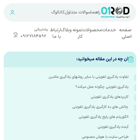
راهنما
سوالات متداول
کاتالوگ
صفحه
خدمات
محصولات
نمونه
وبلاگ
ارتباط
پشتیبانی
اصلی
کار
با ما
09127184592
آن چه در این مقاله میخوانید:
تفاوت یادگیری تقویتی با سایر روشهای یادگیری ماشین
یادگیری تقویتی چگونه عمل میکند؟
کاربردهای یادگیری تقویتی
چالش های به کارگیری یادگیری تقویتی
الگوریتم های رایج یادگیری تقویتی
آینده یادگیری تقویتی
طراحی سایت با هوش مصنوعی