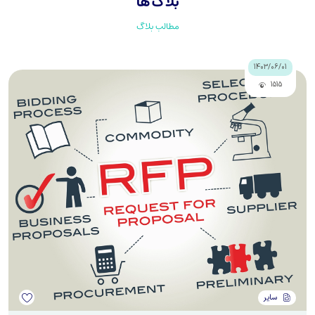
بلاگ ها
مطالب بلاگ
1403/06/01
1515
سایر