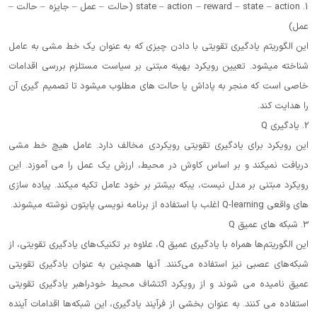
1. state – action – reward – state – action (حالت – عمل – جایزه – حالت –
عمل)
این الگوریتم یادگیری تقویتی با دادن چیزی که به عنوان یک خط مشی به عامل
شناخته میشود. تعیین رویکرد بهینه مبتنی بر سیاست مستلزم بررسی اقدامات
خاصی است که منجر به پاداش یا حالت های مطلوب میشود تا تصمیم گیری آن
را هدایت کند.
2. یادگیری Q
این رویکرد برای یادگیری تقویتی رویکردی مخالف دارد. عامل هیچ خط مشی
دریافت نمیکند و بر اساس کاوش در محیط، ارزش یک عمل را می آموزد. این
رویکرد مبتنی بر مدل نیست، یبکه بیشتر بر خود عامل تکیه میکند. پیاده سازی
های واقعی Q-learning اغلب با استفاده از برنامه نویسی پایتون نوشته میشوند.
3. شبکه های عمیق Q
این الگوریتم‌ها همراه با یادگیری عمیق Q، علاوه بر تکنیک‌های یادگیری تقویتی، از
شبکه‌های عصبی نیز استفاده می‌کنند. آنها همچنین به عنوان یادگیری تقویتی
عمیق نامیده می شوند و از رویکرد اکتشاف محیط خودراهبر یادگیری تقویتی
استفاده می کنند. به عنوان بخشی از فرآیند یادگیری، این شبکه‌ها اقدامات آینده