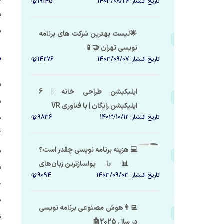
تاریخ انتشار:
1403/08/26
19145
در ایران 🇮🇷
ب
ش
🌟لیست بهترین شرکت های برنامه
نویسی تهران 🤝📱
ط
تاریخ انتشار:
1403/09/07
14276
ف
اپلیکیشن طراحی خانه | 6
م
اپلیکیشن رایگان | با فناوری VR
م
تاریخ انتشار:
1403/10/12
9836
ک
💻 هزینه برنامه نویسی چقدر است؟
ش
📊 با پولسازترین زبان‌های
ش
تاریخ انتشار:
1403/09/03
9094
برنامه‌نویسی شروع کن 🚀📈
ح
ط
👨‍💻هوش مصنوعی برنامه نویسی
ن
در سال 2025🤖