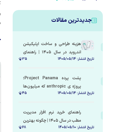
ک
ر
جدیدترین مقالات
ب
ج
هزینه طراحی و ساخت اپلیکیشن
اندروید در سال ۱۴۰۵ | راهنمای
تاریخ انتشار:
1405/05/14
35
کامل و شفاف
پشت پرده Project Panama؛
پروژه‌ ی anthropic که میلیون‌ها
تاریخ انتشار:
1405/05/14
45
کتاب را به غذای هوش مصنوعی
تبدیل کرد
راهنمای خرید نرم افزار مدیریت
مطب در سال ۱۴۰۵ | چگونه بهترین
تاریخ انتشار:
1405/05/10
68
سیستم مدیریت مطب را انتخاب