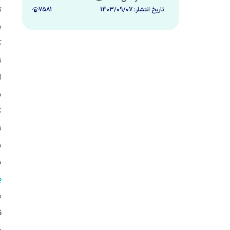
ت
تاریخ انتشار:
1403/09/07
7581
د
ک
ن
ا
د
ک
ن
م
د
ب
ب
ن
س