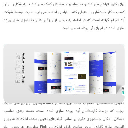
 می کند و به صاحبین مشاغل کمک می کند تا به شکلی موثر،
ن را معرفی کنند. طراحی اختصاصی این سایت توسط شرکت
 است که در ادامه به برخی از ویژگی ها و تکنولوژی های پیاده
ی آن پرداخته می شود.
ت Ejob یکی از نمونه کارهای طراحی سایت مجموعه اُرُد است که به عنوان
یک Marketplace معرفی مشاغل عمل می کند. مشاغل مختلف در این وبسایت
ودشان را عرضه کنند. بطور مثال، رستوران ها در این پلتفرم،
 و سفارش گیری غذا را دارند و شرکت های خدماتی میتوانند
 خودشان را ارائه دهند.
رها با زمینه های کاری مختلف، می توانند با ارائه اطلاعات و
اقدام به جذب نیرو کنند. از جمله مهمترین ویژگی های سایت
ارشناسان اُرُد پیاده سازی شده است، دسته بندی مناسب
جوی دقیق بر اساس فیلترهای تعیین شده، اطلاعات به روز و
قابلیت تبلیغ گذاری است. سایت بانک اطلاعاتی Ejob توانسته به خوبی نیاز