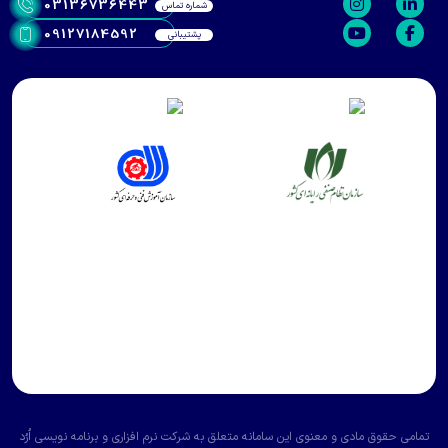
03136736443
شماره تماس
09127184592
پشتیبانی
و معنوی این سامانه متعلق به
شرکت نرم افزاری و برنامه نویسی اُرُد