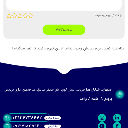
د؟
ثبت دیدگاه
ی نمایش وجود ندارد. اولین نفری باشید که نظر میگذارد!
ابان هزارجریب، نبش کوی امام جعفر صادق، ساختمان اداری پردیس،
03136736443
شماره تماس
09127184592
پشتیبانی