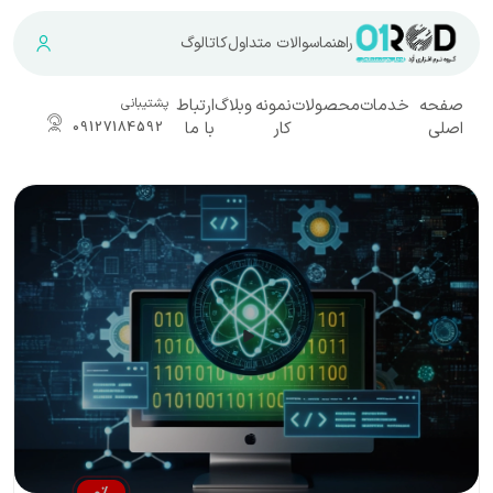
راهنما
سوالات متداول
کاتالوگ
صفحه
خدمات
محصولات
نمونه
وبلاگ
ارتباط
پشتیبانی
اصلی
کار
با ما
09127184592
0
%