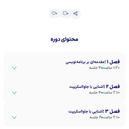
0
0
محتوای دوره
فصل
1
؛
مقدمه‌ای بر برنامه‌نویسی
1:20
ساعت
4
جلسه
جلسه
1
:
معرفی دوره
فصل
2
؛
آشنایی با جاوااسکریپت
15:00
دقیقه
2:10
ساعت
4
جلسه
مشاهده
جلسه
2
:
مفاهیم پایه
جلسه
1
:
متغیرها و انواع داده
فصل
3
؛
آشنایی با جاوااسکریپت
20:00
دقیقه
25:00
دقیقه
مشاهده
2:10
ساعت
6
جلسه
مشاهده