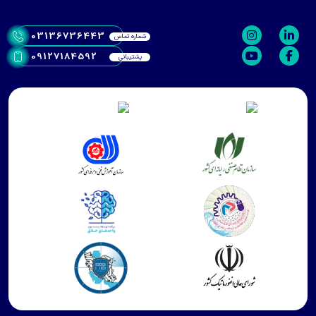
03136736443
شماره تماس
09127184592
پشتیبانی