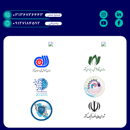
03136736443
شماره تماس
09127184592
پشتیبانی