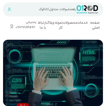
راهنما
سوالات متداول
کاتالوگ
صفحه
خدمات
محصولات
نمونه
وبلاگ
ارتباط
پشتیبانی
اصلی
کار
با ما
09127184592
20
%