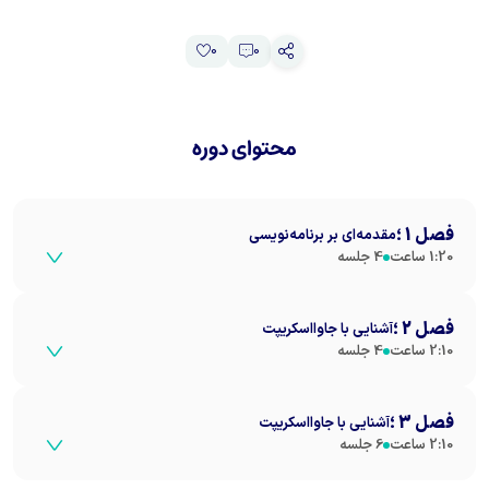
0
0
محتوای دوره
فصل
1
؛
مقدمه‌ای بر برنامه‌نویسی
1:20
ساعت
4
جلسه
جلسه
1
:
معرفی دوره
فصل
2
؛
آشنایی با جاوااسکریپت
15:00
دقیقه
2:10
ساعت
4
جلسه
مشاهده
جلسه
2
:
مفاهیم پایه
جلسه
1
:
متغیرها و انواع داده
فصل
3
؛
آشنایی با جاوااسکریپت
20:00
دقیقه
25:00
دقیقه
مشاهده
2:10
ساعت
6
جلسه
مشاهده