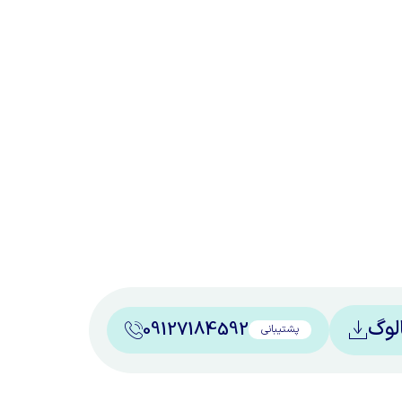
الوگ
09127184592
پشتیبانی