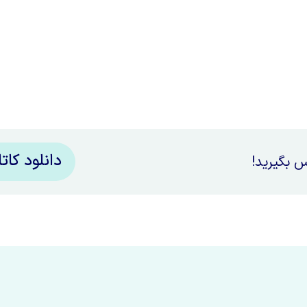
دانلود کات
س بگیرید!