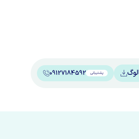
الوگ
09127184592
پشتیبانی