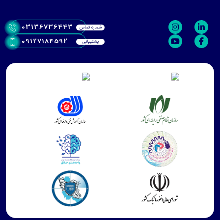
03136736443
شماره تماس
09127184592
پشتیبانی