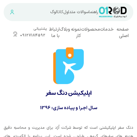
راهنما
سوالات متداول
کاتالوگ
ت
محصولات
نمونه
وبلاگ
ارتباط
پشتیبانی
کار
با ما
09127184592
اپلیکیشن دنگ سفر
سـال اجـرا و پیـاده سازی:
1396
نی است که توسط شرکت اُرُد برای مدیریت و محاسبه دقیق
ی گروهی طراحی شده است. این برنامه با الگوریتم های