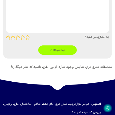
د؟
ثبت دیدگاه
ی نمایش وجود ندارد. اولین نفری باشید که نظر میگذارد!
ابان هزارجریب، نبش کوی امام جعفر صادق، ساختمان اداری پردیس،